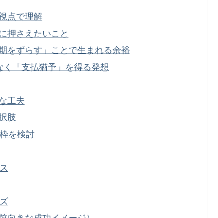
視点で理解
に押さえたいこと
期をずらす」ことで生まれる余裕
なく「支払猶予」を得る発想
な工夫
択肢
グ枠を検討
ビス
イズ