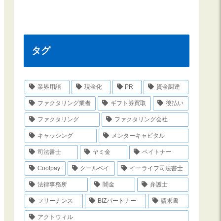
タグ
業界用語
現金化
PR
資金調達
ファクタリング業者
ギフト券買取
後払い
ファクタリング
ファクタリング会社
キャッシング
メンターキャピタル
司法書士
ヤミ金
ペイトナー
Coolpay
クールペイ
イーライフ司法書士
法律事務所
闇金
弁護士
フリーナンス
BIZパートナー
請求書
アクトウィル