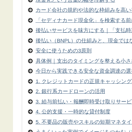
カード会社の規約や法的な枠組みを高い
「セディナカード現金化」を検索する前
後払いサービスを味方にする｜「支払時
後払い（BNPL）の仕組みと、現金では
安全に使うための3原則
具体例｜支出のタイミングを整える小さ
今日から実践できる安全な資金調達の選
1. クレジットカードの正規キャッシン
2. 銀行系カードローンの活用
3. 給与前払い・報酬即時受け取りサー
4. 公的支援・一時的な貸付制度
5. 不要品の販売やスキルの短期マネタ