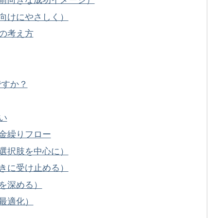
前向きな成功イメージ）
向けにやさしく）
の考え方
ですか？
い
金繰りフロー
選択肢を中心に）
きに受け止める）
を深める）
最適化）