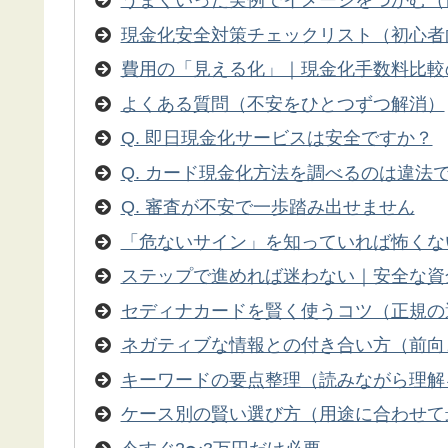
うまくいった実例でイメージをつかむ（
現金化安全対策チェックリスト（初心者
費用の「見える化」｜現金化手数料比較
よくある質問（不安をひとつずつ解消）
Q. 即日現金化サービスは安全ですか？
Q. カード現金化方法を調べるのは違法
Q. 審査が不安で一歩踏み出せません
「危ないサイン」を知っていれば怖くな
ステップで進めれば迷わない｜安全な資
セディナカードを賢く使うコツ（正規の
ネガティブな情報との付き合い方（前向
キーワードの要点整理（読みながら理解
ケース別の賢い選び方（用途に合わせて