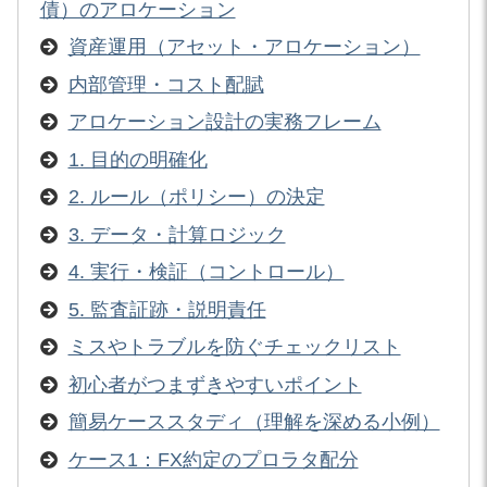
債）のアロケーション
資産運用（アセット・アロケーション）
内部管理・コスト配賦
アロケーション設計の実務フレーム
1. 目的の明確化
2. ルール（ポリシー）の決定
3. データ・計算ロジック
4. 実行・検証（コントロール）
5. 監査証跡・説明責任
ミスやトラブルを防ぐチェックリスト
初心者がつまずきやすいポイント
簡易ケーススタディ（理解を深める小例）
ケース1：FX約定のプロラタ配分