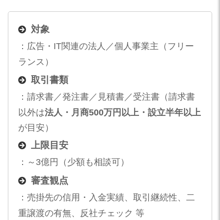
対象
：広告・IT関連の法人／個人事業主（フリー
ランス）
取引書類
：請求書／発注書／見積書／受注書（請求書
以外は
法人・月商500万円以上・設立半年以上
が目安）
上限目安
：～3億円（少額も相談可）
審査観点
：売掛先の信用・入金実績、取引継続性、二
重譲渡の有無、反社チェック 等