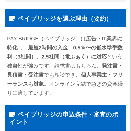
ペイブリッジを選ぶ理由（要約）
PAY BRIDGE（ペイブリッジ）は
広告・IT業界に
特化
し、
最短2時間の入金
、
0.5％〜の低水準手数
料（3社間）
、
2.5社間（電ふぁく）に対応
という
独自性が強みです。請求書はもちろん、
発注書・
見積書・受注書
でも相談でき、
個人事業主・フリ
ーランスも対象
。オンライン完結で急ぎの資金繰
りに適しています。
ペイブリッジの申込条件・審査のポ
イント