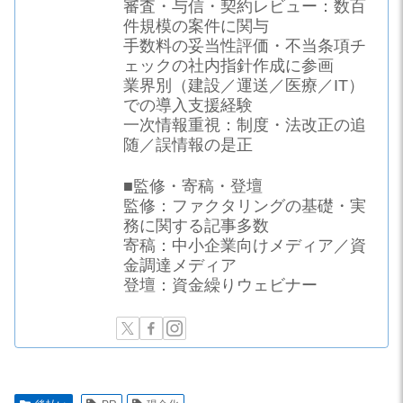
審査・与信・契約レビュー：数百
件規模の案件に関与
手数料の妥当性評価・不当条項チ
ェックの社内指針作成に参画
業界別（建設／運送／医療／IT）
での導入支援経験
一次情報重視：制度・法改正の追
随／誤情報の是正
■監修・寄稿・登壇
監修：ファクタリングの基礎・実
務に関する記事多数
寄稿：中小企業向けメディア／資
金調達メディア
登壇：資金繰りウェビナー