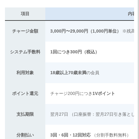
項目
内容
チャージ金額
3,000円〜29,000円（1,000円単位）
※残高が
システム手数料
1回につき300円（税込）
利用対象
18歳以上70歳未満
の会員
ポイント還元
チャージ200円につき
1Vポイント
支払期限
翌月27日
（口座振替：翌月27日引き落とし
分割払い
3回・6回・12回対応
（分割手数料無料）