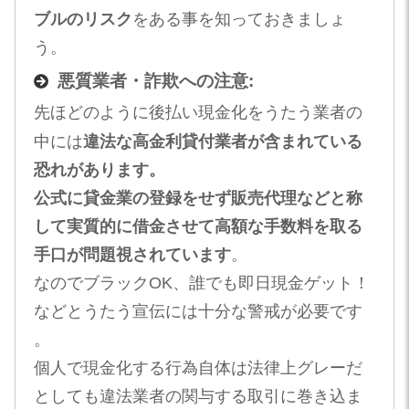
ブルのリスク
をある事を知っておきましょ
う。
悪質業者・詐欺への注意:
先ほどのように後払い現金化をうたう業者の
中には
違法な高金利貸付業者が含まれている
恐れがあります​
。
公式に貸金業の登録をせず販売代理などと称
して実質的に借金させて高額な手数料を取る
手口が問題視されています​
。
なのでブラックOK、誰でも即日現金ゲット！
などとうたう宣伝には十分な警戒が必要です​
。
個人で現金化する行為自体は法律上グレーだ
としても違法業者の関与する取引に巻き込ま