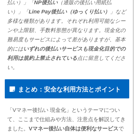
払い）」「
NP後払い
（通販の後払い用紙払
い）」「
Line Pay後払い（ゆっくり払い）
」など
多様な種類があります。それぞれ利用可能なシー
ンや上限額、手数料形態が異なります。現金化の
難易度もサービスによって差がありますが、基本
的には
いずれの後払いサービスも現金化目的での
利用は規約上禁止されている
点に留意してくださ
い。
まとめ：安全な利用方法とポイント
「Vマネー後払い 現金化」というテーマについ
て、ここまで仕組みや方法、注意点を解説してき
ました。
Vマネー後払い自体は便利なサービス
で