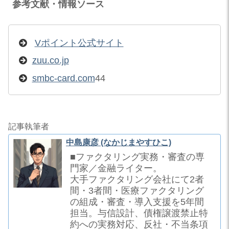
参考文献・情報ソース
Vポイント公式サイト
zuu.co.jp
smbc-card.com
44
記事執筆者
中島康彦 (なかじまやすひこ)
■ファクタリング実務・審査の専
門家／金融ライター。
大手ファクタリング会社にて2者
間・3者間・医療ファクタリング
の組成・審査・導入支援を5年間
担当。与信設計、債権譲渡禁止特
約への実務対応、反社・不当条項