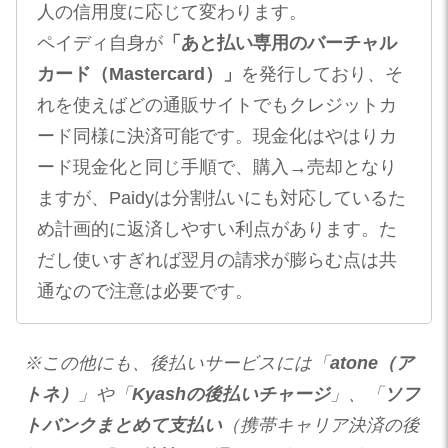
人の信用度に応じて変わります。
ペイディ自身が
「あと払い専用のバーチャル
カード（Mastercard）」
を発行しており​、そ
れを使えばどの通販サイトでもクレジットカ
ード同様に決済可能です。現金化はやはりカ
ード現金化と同じ手順で、購入→売却となり
ますが、Paidyは分割払いにも対応しているた
め計画的に返済しやすい利点があります。た
だし使いすぎれば翌月の請求が膨らむ点は共
通なので注意は必要です。
※この他にも、後払いサービスには「
atone（ア
トネ）
」や「
Kyashの後払いチャージ
」、「
ソフ
トバンクまとめて支払い
（携帯キャリア決済の後