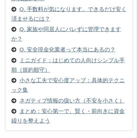
Q. 手数料が気になります。できるだけ安く
済ませるには？
Q. 家族や同居人にバレずに管理できます
か？
Q. 安全現金化業者って本当にあるの？
ミニガイド：はじめての人向けシンプル手
順（規約順守）
小さな工夫で安心度アップ：具体的テクニ
ック集
ネガティブ情報の扱い方（不安を小さく）
まとめ：安心第一で、賢く・前向きに資金
繰りを整えよう