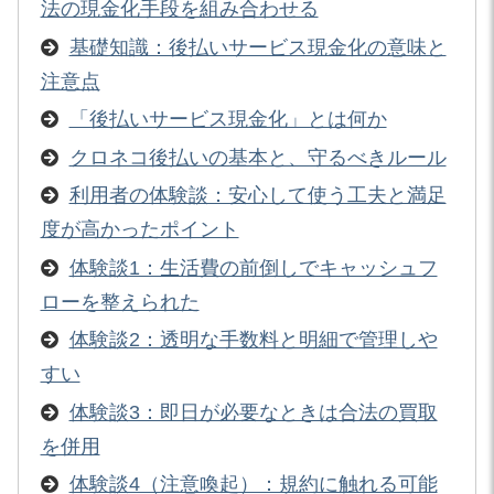
法の現金化手段を組み合わせる
基礎知識：後払いサービス現金化の意味と
注意点
「後払いサービス現金化」とは何か
クロネコ後払いの基本と、守るべきルール
利用者の体験談：安心して使う工夫と満足
度が高かったポイント
体験談1：生活費の前倒しでキャッシュフ
ローを整えられた
体験談2：透明な手数料と明細で管理しや
すい
体験談3：即日が必要なときは合法の買取
を併用
体験談4（注意喚起）：規約に触れる可能