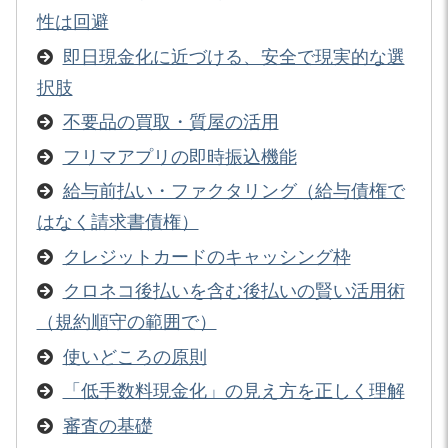
性は回避
即日現金化に近づける、安全で現実的な選
択肢
不要品の買取・質屋の活用
フリマアプリの即時振込機能
給与前払い・ファクタリング（給与債権で
はなく請求書債権）
クレジットカードのキャッシング枠
クロネコ後払いを含む後払いの賢い活用術
（規約順守の範囲で）
使いどころの原則
「低手数料現金化」の見え方を正しく理解
審査の基礎