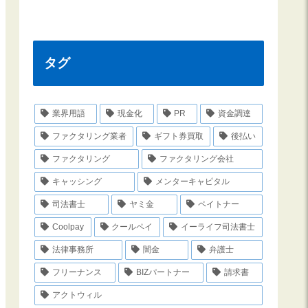
タグ
業界用語
現金化
PR
資金調達
ファクタリング業者
ギフト券買取
後払い
ファクタリング
ファクタリング会社
キャッシング
メンターキャピタル
司法書士
ヤミ金
ペイトナー
Coolpay
クールペイ
イーライフ司法書士
法律事務所
闇金
弁護士
フリーナンス
BIZパートナー
請求書
アクトウィル