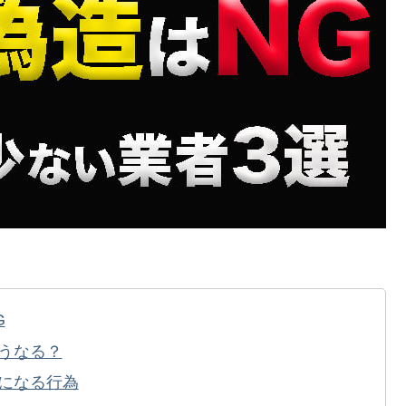
G
うなる？
になる行為