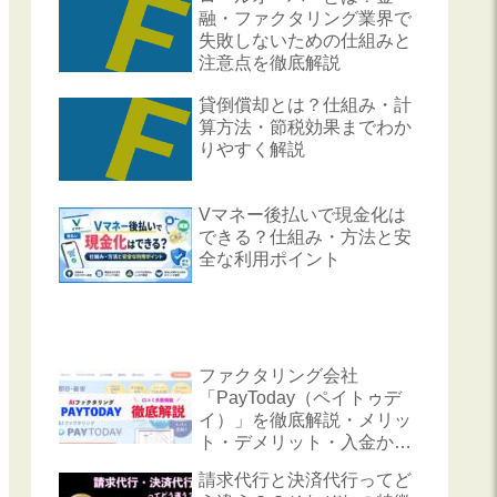
融・ファクタリング業界で
失敗しないための仕組みと
注意点を徹底解説
貸倒償却とは？仕組み・計
算方法・節税効果までわか
りやすく解説
Vマネー後払いで現金化は
できる？仕組み・方法と安
全な利用ポイント
ファクタリング会社
「PayToday（ペイトゥデ
イ）」を徹底解説・メリッ
ト・デメリット・入金から
申し込みまでを紹介11
請求代行と決済代行ってど