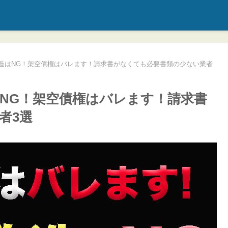
造はNG！架空債権はバレます！請求書がなくても必要書類の少ない業者
NG！架空債権はバレます！請求書
者3選