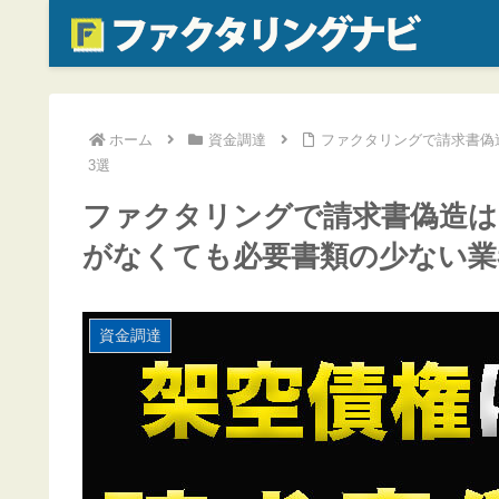
ホーム
資金調達
ファクタリングで請求書偽
3選
ファクタリングで請求書偽造は
がなくても必要書類の少ない業
資金調達