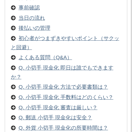
事前確認
当日の流れ
後払いの管理
初心者がつまずきやすいポイント（サクッ
と回避）
よくある質問（Q&A）
Q. 小切手 現金化 即日は誰でもできます
か？
Q. 小切手 現金化 方法で必要書類は？
Q. 小切手 現金化 手数料はどのくらい？
Q. 小切手 現金化 審査は厳しい？
Q. 郵送 小切手 現金化は安全？
Q. 外貨 小切手 現金化の所要時間は？