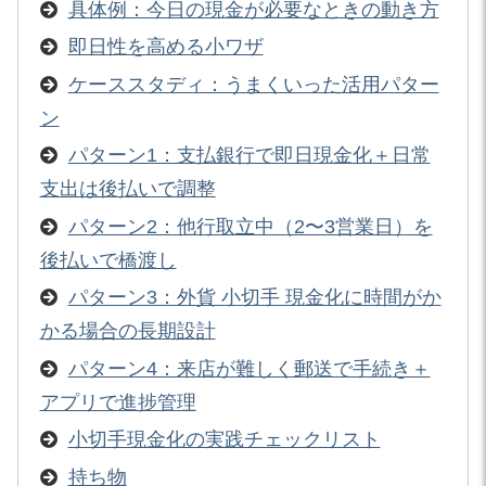
具体例：今日の現金が必要なときの動き方
即日性を高める小ワザ
ケーススタディ：うまくいった活用パター
ン
パターン1：支払銀行で即日現金化＋日常
支出は後払いで調整
パターン2：他行取立中（2〜3営業日）を
後払いで橋渡し
パターン3：外貨 小切手 現金化に時間がか
かる場合の長期設計
パターン4：来店が難しく郵送で手続き＋
アプリで進捗管理
小切手現金化の実践チェックリスト
持ち物