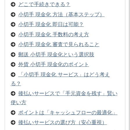
どこで手続きできる？
小切手 現金化 方法（基本ステップ）
小切手 現金化 即日は可能？
小切手 現金化 手数料の考え方
小切手 現金化 審査で見られること
郵送 小切手 現金化という選択肢
外貨 小切手 現金化のポイント
「小切手 現金化 サービス」はどう考え
る？
後払いサービスで「手元資金を残す」賢い
使い方
ポイントは「キャッシュフローの最適化」
後払いサービスの選び方（安心重視）