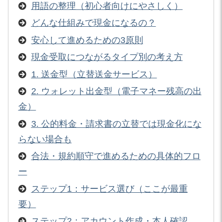
用語の整理（初心者向けにやさしく）
どんな仕組みで現金になるの？
安心して進めるための3原則
現金受取につながるタイプ別の考え方
1. 送金型（立替送金サービス）
2. ウォレット出金型（電子マネー残高の出
金）
3. 公的料金・請求書の立替では現金化にな
らない場合も
合法・規約順守で進めるための具体的フロ
ー
ステップ1：サービス選び（ここが最重
要）
ステップ2：アカウント作成・本人確認