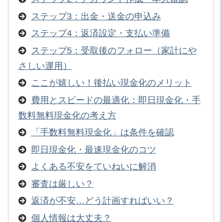
ステップ3：出金・送金の申込み
ステップ4：返済設定・支払い準備
ステップ5：受取後のフォロー（家計にや
さしい運用）
ここが嬉しい！後払い現金化のメリット
費用とスピードの最適化：即日現金化・手
数料無料現金化の考え方
「手数料無料現金化」は条件を確認
即日現金化・最速現金化のコツ
よくある不安をていねいに解消
審査は厳しい？
返済が不安…どう計画すればいい？
個人情報は大丈夫？