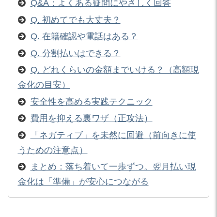
Q&A：よくある疑問にやさしく回答
Q. 初めてでも大丈夫？
Q. 在籍確認や電話はある？
Q. 分割払いはできる？
Q. どれくらいの金額までいける？（高額現
金化の目安）
安全性を高める実践テクニック
費用を抑える裏ワザ（正攻法）
「ネガティブ」を未然に回避（前向きに使
うための注意点）
まとめ：落ち着いて一歩ずつ。翌月払い現
金化は「準備」が安心につながる