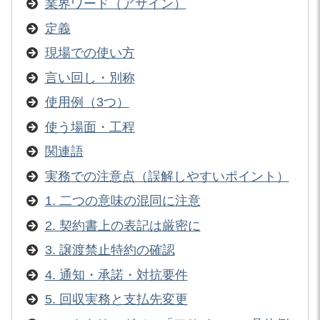
業界ワード（アサイン）
定義
現場での使い方
言い回し・別称
使用例（3つ）
使う場面・工程
関連語
実務での注意点（誤解しやすいポイント）
1. 二つの意味の混同に注意
2. 契約書上の表記は厳密に
3. 譲渡禁止特約の確認
4. 通知・承諾・対抗要件
5. 回収実務と支払先変更