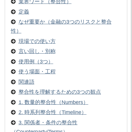
業界ワード（整合性）
定義
なぜ重要か（金融の3つのリスクと整合
性）
現場での使い方
言い回し・別称
使用例（3つ）
使う場面・工程
関連語
整合性を理解するための3つの観点
1. 数量的整合性（Numbers）
2. 時系列整合性（Timeline）
3. 関係者・条件の整合性
（Counterparty/Terms）