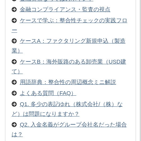
金融コンプライアンス・監査の視点
ケースで学ぶ：整合性チェックの実践フロ
ー
ケースA：ファクタリング新規申込（製造
業）
ケースB：海外販路のある卸売業（USD建
て）
用語辞典：整合性の周辺概念ミニ解説
よくある質問（FAQ）
Q1. 多少の表記ゆれ（株式会社/（株）な
ど）は問題になりますか？
Q2. 入金名義がグループ会社名だった場合
は？