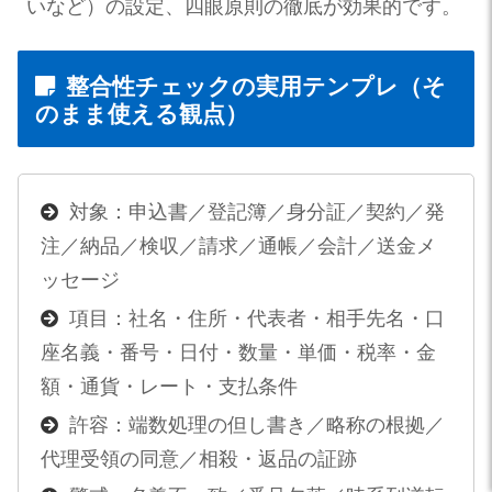
いなど）の設定、四眼原則の徹底が効果的です。
整合性チェックの実用テンプレ（そ
のまま使える観点）
対象：申込書／登記簿／身分証／契約／発
注／納品／検収／請求／通帳／会計／送金メ
ッセージ
項目：社名・住所・代表者・相手先名・口
座名義・番号・日付・数量・単価・税率・金
額・通貨・レート・支払条件
許容：端数処理の但し書き／略称の根拠／
代理受領の同意／相殺・返品の証跡