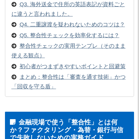
Q3. 海外送金で住所の英語表記が資料ごと
に違うと言われました。
Q4. 二重譲渡を疑われないためのコツは？
Q5. 整合性チェックを効率化するには？
整合性チェックの実用テンプレ（そのまま
使える観点）
初心者がつまずきやすいポイントと回避策
まとめ：整合性は「審査を通す技術」かつ
「回収を守る盾」
金融現場で使う「整合性」とは何
か？ファクタリング・為替・銀行与信
で失敗しないための実務ガイド