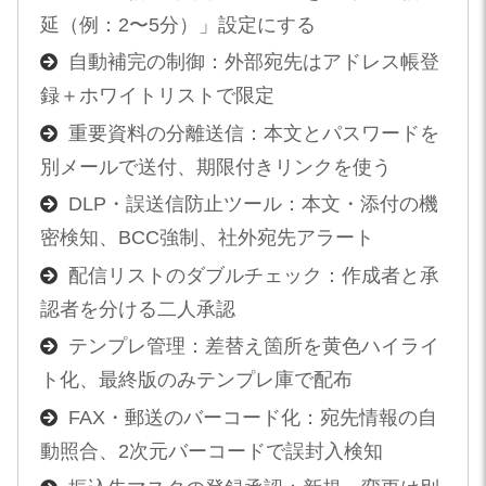
延（例：2〜5分）」設定にする
自動補完の制御：外部宛先はアドレス帳登
録＋ホワイトリストで限定
重要資料の分離送信：本文とパスワードを
別メールで送付、期限付きリンクを使う
DLP・誤送信防止ツール：本文・添付の機
密検知、BCC強制、社外宛先アラート
配信リストのダブルチェック：作成者と承
認者を分ける二人承認
テンプレ管理：差替え箇所を黄色ハイライ
ト化、最終版のみテンプレ庫で配布
FAX・郵送のバーコード化：宛先情報の自
動照合、2次元バーコードで誤封入検知