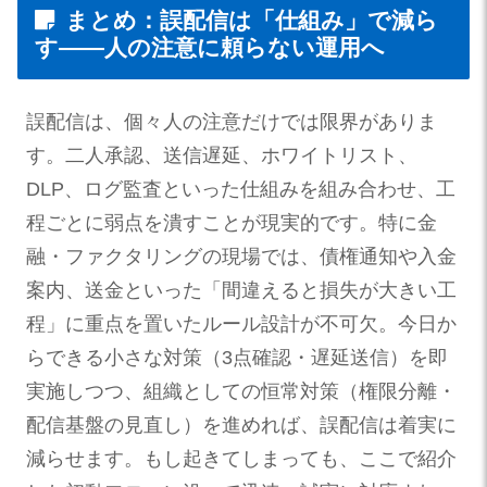
まとめ：誤配信は「仕組み」で減ら
す——人の注意に頼らない運用へ
誤配信は、個々人の注意だけでは限界がありま
す。二人承認、送信遅延、ホワイトリスト、
DLP、ログ監査といった仕組みを組み合わせ、工
程ごとに弱点を潰すことが現実的です。特に金
融・ファクタリングの現場では、債権通知や入金
案内、送金といった「間違えると損失が大きい工
程」に重点を置いたルール設計が不可欠。今日か
らできる小さな対策（3点確認・遅延送信）を即
実施しつつ、組織としての恒常対策（権限分離・
配信基盤の見直し）を進めれば、誤配信は着実に
減らせます。もし起きてしまっても、ここで紹介