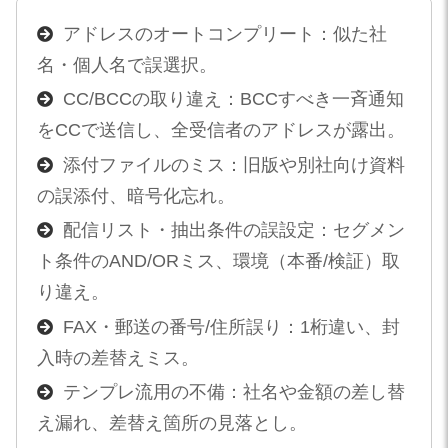
アドレスのオートコンプリート：似た社
名・個人名で誤選択。
CC/BCCの取り違え：BCCすべき一斉通知
をCCで送信し、全受信者のアドレスが露出。
添付ファイルのミス：旧版や別社向け資料
の誤添付、暗号化忘れ。
配信リスト・抽出条件の誤設定：セグメン
ト条件のAND/ORミス、環境（本番/検証）取
り違え。
FAX・郵送の番号/住所誤り：1桁違い、封
入時の差替えミス。
テンプレ流用の不備：社名や金額の差し替
え漏れ、差替え箇所の見落とし。