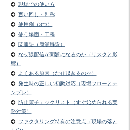
現場での使い方
言い回し・別称
使用例（3つ）
使う場面・工程
関連語（簡潔解説）
なぜ誤配信が問題になるのか（リスクと影
響）
よくある原因（なぜ起きるのか）
発生時の正しい初動対応（現場フローとテ
ンプレ）
防止策チェックリスト（すぐ始められる実
務対策）
ファクタリング特有の注意点（現場の落と