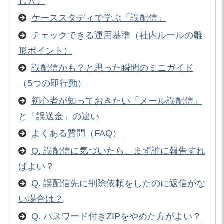
し穴）
ケーススタディで学ぶ「誤配信」
チェックできる運用基準（社内ルールの雛
形ポイント）
誤配信かも？と思った瞬間のミニガイド
（5つの即行動）
初心者が知っておきたい「メール誤配信」
と「誤送金」の違い
よくある質問（FAQ）
Q. 誤配信に気づいたら、まず誰に報告すれ
ばよい？
Q. 誤配信先に削除依頼をしたのに返信がな
い場合は？
Q. パスワード付きZIPをやめた方がよい？