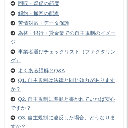
回収・督促の節度
解約・撤回の配慮
苦情対応・データ保護
為替・銀行・貸金業での自主規制のイメー
ジ
事業者選びチェックリスト（ファクタリン
グ）
よくある誤解とQ&A
Q1. 自主規制は法律と同じ効力があります
か？
Q2. 自主規制に準拠と書かれていれば安心
ですか？
Q3. 自主規制に違反した場合、どうなりま
すか？