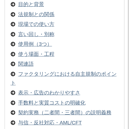
目的と背景
法規制との関係
現場での使い方
言い回し・別称
使用例（3つ）
使う場面・工程
関連語
ファクタリングにおける自主規制のポイン
ト
表示・広告のわかりやすさ
手数料と実質コストの明確化
契約実務（二者間・三者間）の説明義務
与信・反社対応・AML/CFT