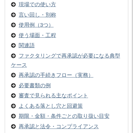
現場での使い方
言い回し・別称
使用例（3つ）
使う場面・工程
関連語
ファクタリングで再承認が必要になる典型
ケース
再承認の手続きフロー（実務）
必要書類の例
審査で見られる主なポイント
よくある落とし穴と回避策
期限・金額・条件ごとの取り扱い目安
再承認と法令・コンプライアンス