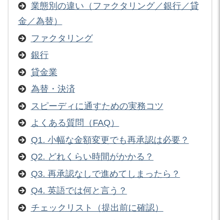
業態別の違い（ファクタリング／銀行／貸
金／為替）
ファクタリング
銀行
貸金業
為替・決済
スピーディに通すための実務コツ
よくある質問（FAQ）
Q1. 小幅な金額変更でも再承認は必要？
Q2. どれくらい時間がかかる？
Q3. 再承認なしで進めてしまったら？
Q4. 英語では何と言う？
チェックリスト（提出前に確認）