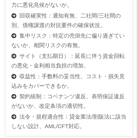
力に悪化兆候がないか。
回収確実性：通知有無、二社間/三社間の
別、債権譲渡の対抗要件の確保状況。
集中リスク：特定の売掛先に偏り過ぎてい
ないか、相関リスクの有無。
サイト（支払期日）：延長に伴う資金回転
の悪化・金利相当負担の増加。
収益性：手数料の妥当性、コスト・損失見
込みをカバーできるか。
契約統制：コベナンツ違反、表明保証違反
がないか、改定条項の適切性。
法令・規程適合性：貸金業法/割販法に該当
しない設計、AML/CFT対応。