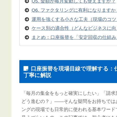
Q5. 金額が毎月変動しても使えますか？
Q6. ファクタリングに有利になりますか
運用を強くする小さな工夫（現場のコツ
ケース別の適合性（どんなビジネスに向
まとめ：口座振替を「安定回収の仕組み
口座振替を現場目線で理解する：
丁寧に解説
「毎月の集金をもっと確実にしたい」「請求
どう進むの？」——そんな疑問をお持ちでは
ングの現場でも日常的に使われる基本ワード