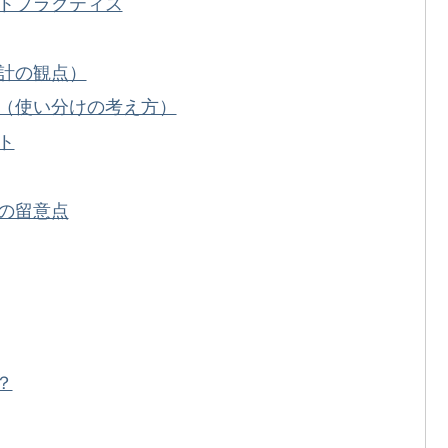
トプラクティス
計の観点）
（使い分けの考え方）
ト
の留意点
？