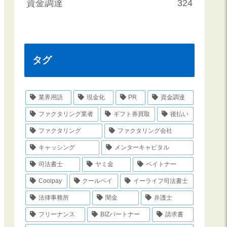
資金調達
324
タグ
業界用語
現金化
PR
資金調達
ファクタリング業者
ギフト券買取
後払い
ファクタリング
ファクタリング会社
キャッシング
メンターキャピタル
司法書士
ヤミ金
ペイトナー
Coolpay
クールペイ
イーライフ司法書士
法律事務所
闇金
弁護士
フリーナンス
BIZパートナー
請求書