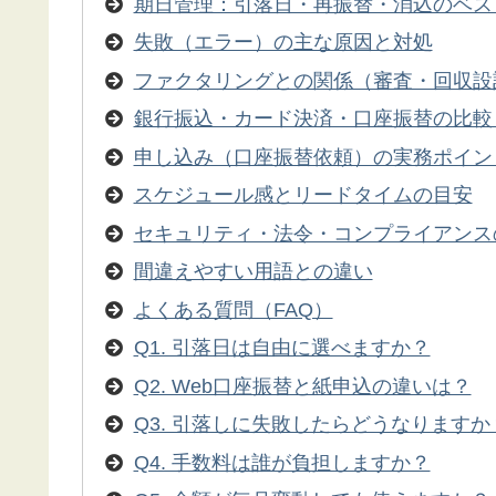
期日管理：引落日・再振替・消込のベス
失敗（エラー）の主な原因と対処
ファクタリングとの関係（審査・回収設
銀行振込・カード決済・口座振替の比較
申し込み（口座振替依頼）の実務ポイン
スケジュール感とリードタイムの目安
セキュリティ・法令・コンプライアンス
間違えやすい用語との違い
よくある質問（FAQ）
Q1. 引落日は自由に選べますか？
Q2. Web口座振替と紙申込の違いは？
Q3. 引落しに失敗したらどうなりますか
Q4. 手数料は誰が負担しますか？