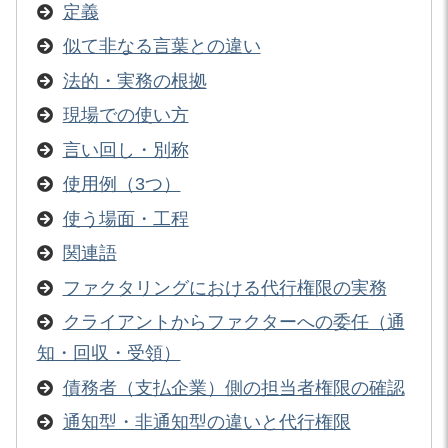
定義
似て非なる言葉との違い
法的・実務の根拠
現場での使い方
言い回し・別称
使用例（3つ）
使う場面・工程
関連語
ファクタリングにおける代行権限の実務
クライアントからファクターへの委任（通
知・回収・受領）
債務者（支払企業）側の担当者権限の確認
通知型・非通知型の違いと代行権限