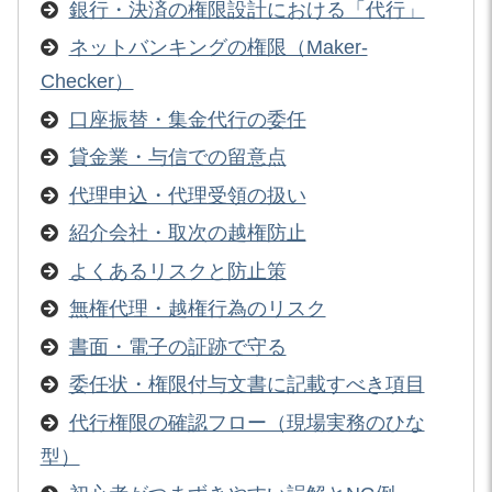
銀行・決済の権限設計における「代行」
ネットバンキングの権限（Maker-
Checker）
口座振替・集金代行の委任
貸金業・与信での留意点
代理申込・代理受領の扱い
紹介会社・取次の越権防止
よくあるリスクと防止策
無権代理・越権行為のリスク
書面・電子の証跡で守る
委任状・権限付与文書に記載すべき項目
代行権限の確認フロー（現場実務のひな
型）