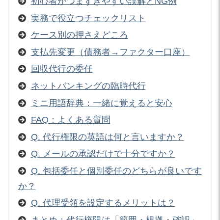
初心者がつまずきやすい誤解とNG例
実務で役立つチェックリスト
ケース別の押さえどころ
支払先変更（債務者→ファクター口座）
回収代行の委任
ネットバンキングの臨時代行
ミニ用語辞典：一緒に覚えると安心
FAQ：よくある質問
Q. 代行権限の英語は何と言いますか？
Q. メールの承認だけで十分ですか？
Q. 包括委任と個別委任のどちらが良いです
か？
Q. 代理受領を設定するメリットは？
まとめ：代行権限は「範囲・根拠・確認」