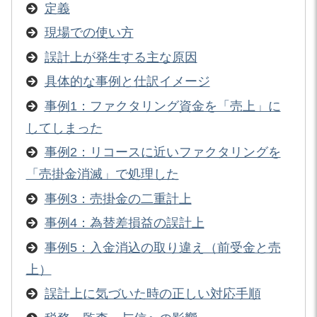
定義
現場での使い方
誤計上が発生する主な原因
具体的な事例と仕訳イメージ
事例1：ファクタリング資金を「売上」に
してしまった
事例2：リコースに近いファクタリングを
「売掛金消滅」で処理した
事例3：売掛金の二重計上
事例4：為替差損益の誤計上
事例5：入金消込の取り違え（前受金と売
上）
誤計上に気づいた時の正しい対応手順