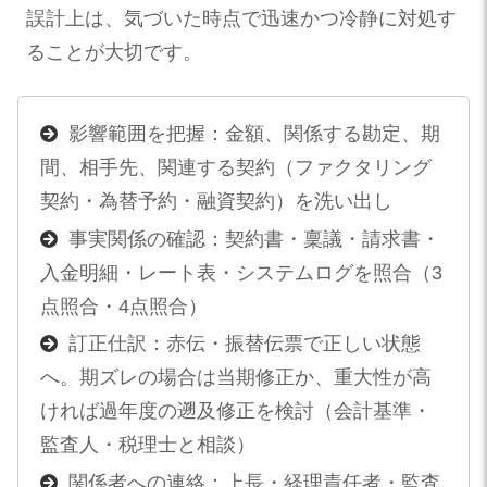
誤計上は、気づいた時点で迅速かつ冷静に対処す
ることが大切です。
影響範囲を把握：金額、関係する勘定、期
間、相手先、関連する契約（ファクタリング
契約・為替予約・融資契約）を洗い出し
事実関係の確認：契約書・稟議・請求書・
入金明細・レート表・システムログを照合（3
点照合・4点照合）
訂正仕訳：赤伝・振替伝票で正しい状態
へ。期ズレの場合は当期修正か、重大性が高
ければ過年度の遡及修正を検討（会計基準・
監査人・税理士と相談）
関係者への連絡：上長・経理責任者・監査