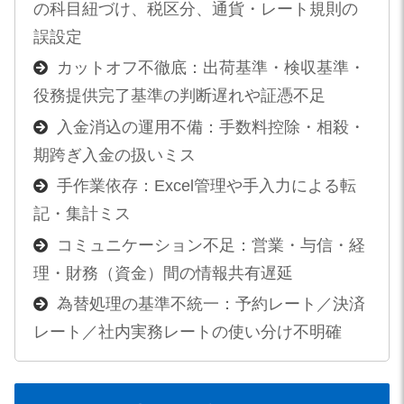
の科目紐づけ、税区分、通貨・レート規則の
誤設定
カットオフ不徹底：出荷基準・検収基準・
役務提供完了基準の判断遅れや証憑不足
入金消込の運用不備：手数料控除・相殺・
期跨ぎ入金の扱いミス
手作業依存：Excel管理や手入力による転
記・集計ミス
コミュニケーション不足：営業・与信・経
理・財務（資金）間の情報共有遅延
為替処理の基準不統一：予約レート／決済
レート／社内実務レートの使い分け不明確