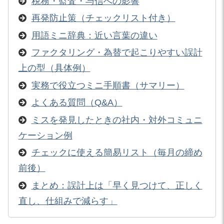
税務・監査・与信への影響
再発防止策（チェックリスト付き）
用語ミニ辞典：近い言葉の違い
ファクタリング・為替で起こりやすい誤計
上の型（具体例）
実務で役立つミニ手順書（サマリー）
よくある質問（Q&A）
ミスを発見したときの社内・対外コミュニ
ケーション例
チェックに使える簡易リスト（毎月の締め
前後）
まとめ：誤計上は「早く見つけて、正しく
直し、仕組みで減らす」