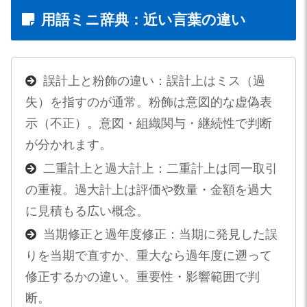
用語ミニ辞典：近い言葉の違い
誤計上と粉飾の違い：誤計上はミス（過
失）を指すのが通常。粉飾は意図的な虚偽表
示（不正）。意図・組織関与・継続性で判断
が分かれます。
二重計上と過大計上：二重計上は同一取引
の重複。過大計上は評価や数量・金額を過大
に見積もる広い概念。
当期修正と過年度修正：当期に発見した誤
りを当期で直すか、重大なら過年度に遡って
修正するかの違い。重要性・影響範囲で判
断。