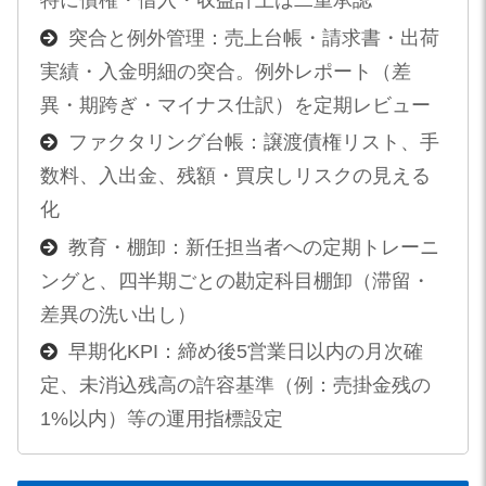
特に債権・借入・収益計上は二重承認
突合と例外管理：売上台帳・請求書・出荷
実績・入金明細の突合。例外レポート（差
異・期跨ぎ・マイナス仕訳）を定期レビュー
ファクタリング台帳：譲渡債権リスト、手
数料、入出金、残額・買戻しリスクの見える
化
教育・棚卸：新任担当者への定期トレーニ
ングと、四半期ごとの勘定科目棚卸（滞留・
差異の洗い出し）
早期化KPI：締め後5営業日以内の月次確
定、未消込残高の許容基準（例：売掛金残の
1%以内）等の運用指標設定