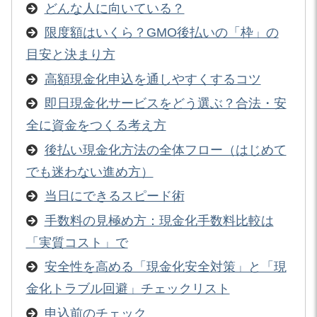
どんな人に向いている？
限度額はいくら？GMO後払いの「枠」の
目安と決まり方
高額現金化申込を通しやすくするコツ
即日現金化サービスをどう選ぶ？合法・安
全に資金をつくる考え方
後払い現金化方法の全体フロー（はじめて
でも迷わない進め方）
当日にできるスピード術
手数料の見極め方：現金化手数料比較は
「実質コスト」で
安全性を高める「現金化安全対策」と「現
金化トラブル回避」チェックリスト
申込前のチェック