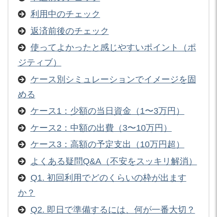
利用中のチェック
返済前後のチェック
使ってよかったと感じやすいポイント（ポ
ジティブ）
ケース別シミュレーションでイメージを固
める
ケース1：少額の当日資金（1〜3万円）
ケース2：中額の出費（3〜10万円）
ケース3：高額の予定支出（10万円超）
よくある疑問Q&A（不安をスッキリ解消）
Q1. 初回利用でどのくらいの枠が出ます
か？
Q2. 即日で準備するには、何が一番大切？