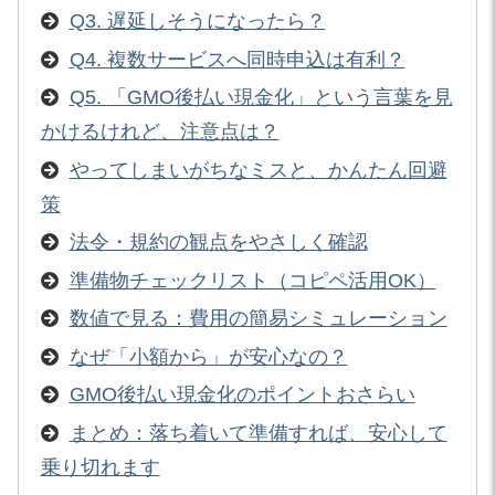
Q3. 遅延しそうになったら？
Q4. 複数サービスへ同時申込は有利？
Q5. 「GMO後払い現金化」という言葉を見
かけるけれど、注意点は？
やってしまいがちなミスと、かんたん回避
策
法令・規約の観点をやさしく確認
準備物チェックリスト（コピペ活用OK）
数値で見る：費用の簡易シミュレーション
なぜ「小額から」が安心なの？
GMO後払い現金化のポイントおさらい
まとめ：落ち着いて準備すれば、安心して
乗り切れます