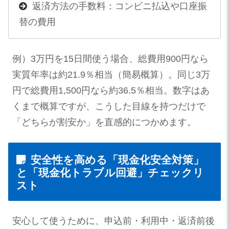
返済方法の手数料：コンビニ払込や口座振
替の費用
例）3万円を15日間使う場合、総費用900円なら
実質年率は約21.9％相当（簡易概算）。同じ3万
円で総費用1,500円なら約36.5％相当。数字はあ
くまで概算ですが、こうした目線を持つだけで
「どちらが割安か」を直感的につかめます。
安全性を高める「現金化安全対策」
と「現金化トラブル回避」チェックリ
スト
安心して使うために、申込前・利用中・返済前後