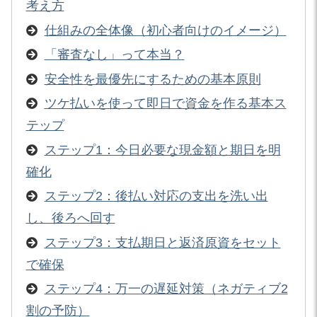
考え方
仕組みの全体像（初心者向けのイメージ）
「審査なし」って本当？
安全性を最優先にするための基本原則
ツケ払いを使って即日で資金を作る基本ス
テップ
ステップ1：今日必要な現金額と期日を明
確化
ステップ2：後払い対応の支出を洗い出
し、後ろへ回す
ステップ3：支払期日と返済原資をセット
で確保
ステップ4：万一の遅延対策（ネガティブ2
割の予防）