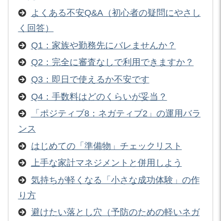
よくある不安Q&A（初心者の疑問にやさし
く回答）
Q1：家族や勤務先にバレませんか？
Q2：完全に審査なしで利用できますか？
Q3：即日で使えるか不安です
Q4：手数料はどのくらいが妥当？
「ポジティブ8：ネガティブ2」の運用バラ
ンス
はじめての「準備物」チェックリスト
上手な家計マネジメントと併用しよう
気持ちが軽くなる「小さな成功体験」の作
り方
避けたい落とし穴（予防のための軽いネガ