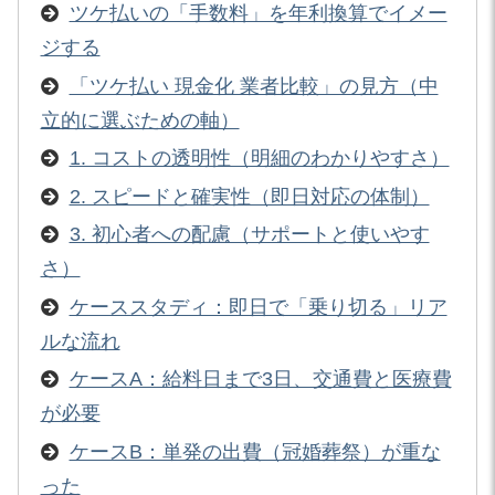
ツケ払いの「手数料」を年利換算でイメー
ジする
「ツケ払い 現金化 業者比較」の見方（中
立的に選ぶための軸）
1. コストの透明性（明細のわかりやすさ）
2. スピードと確実性（即日対応の体制）
3. 初心者への配慮（サポートと使いやす
さ）
ケーススタディ：即日で「乗り切る」リア
ルな流れ
ケースA：給料日まで3日、交通費と医療費
が必要
ケースB：単発の出費（冠婚葬祭）が重な
った