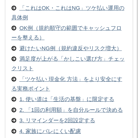
「これはOK・これはNG」ツケ払い運用の
具体例
OK例（規約順守の範囲でキャッシュフロ
ーを整える）
避けたいNG例（規約違反やリスク増大）
満足度が上がる「かしこい選び方」チェッ
クリスト
「ツケ払い 現金化 方法」をより安全にす
る実務ポイント
1. 使い道は「生活の基盤」に限定する
2. 「1回の利用額」を自分ルールで決める
3. リマインダーを2回設定する
4. 家族にバレにくい配慮