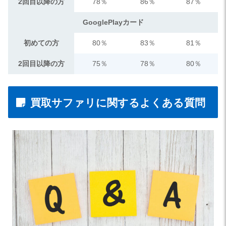
2回目以降の方
78％
86％
87％
GooglePlayカード
初めての方
80％
83％
81％
2回目以降の方
75％
78％
80％
買取サファリに関するよくある質問