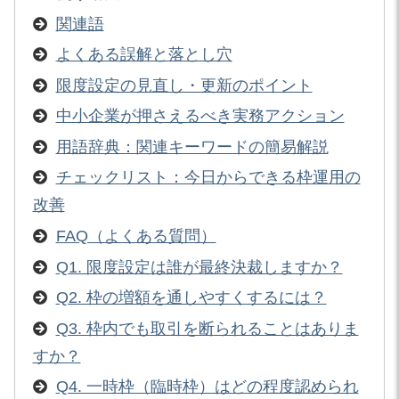
関連語
よくある誤解と落とし穴
限度設定の見直し・更新のポイント
中小企業が押さえるべき実務アクション
用語辞典：関連キーワードの簡易解説
チェックリスト：今日からできる枠運用の
改善
FAQ（よくある質問）
Q1. 限度設定は誰が最終決裁しますか？
Q2. 枠の増額を通しやすくするには？
Q3. 枠内でも取引を断られることはありま
すか？
Q4. 一時枠（臨時枠）はどの程度認められ