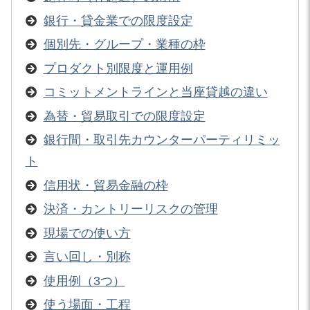
銀行・貸金業での限度設定
個別先・グループ・業種の枠
プロダクト別限度と運用例
コミットメントラインと当座貸越の違い
為替・貿易取引での限度設定
銀行間・取引先カウンターパーティリミッ
ト
信用状・貿易金融の枠
決済・カントリーリスクの管理
現場での使い方
言い回し・別称
使用例（3つ）
使う場面・工程