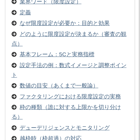
業界ワード（限度設定）
定義
なぜ限度設定が必要か：目的と効果
どのように限度設定が決まるか（審査の観
点）
基本フレーム：5Cと実務指標
設定手法の例：数式イメージと調整ポイン
ト
数値の目安（あくまで一般論）
ファクタリングにおける限度設定の実務
枠の種類（誰に対する上限かを切り分け
る）
デューデリジェンスとモニタリング
越枠時（枠超過）の対応