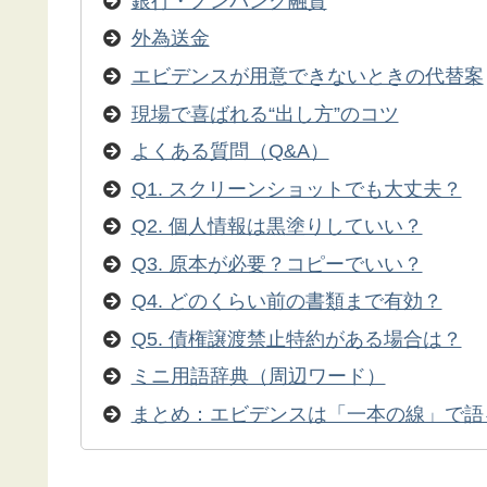
銀行・ノンバンク融資
外為送金
エビデンスが用意できないときの代替案
現場で喜ばれる“出し方”のコツ
よくある質問（Q&A）
Q1. スクリーンショットでも大丈夫？
Q2. 個人情報は黒塗りしていい？
Q3. 原本が必要？コピーでいい？
Q4. どのくらい前の書類まで有効？
Q5. 債権譲渡禁止特約がある場合は？
ミニ用語辞典（周辺ワード）
まとめ：エビデンスは「一本の線」で語