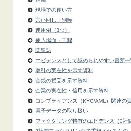
現場での使い方
言い回し・別称
使用例（3つ）
使う場面・工程
関連語
エビデンスとして認められやすい書類一
取引の実在性を示す資料
金銭の授受を示す資料
企業の実在性・信用を示す資料
コンプライアンス（KYC/AML）関連の
電子データの取り扱い
ファクタリング特有のエビデンス（2社