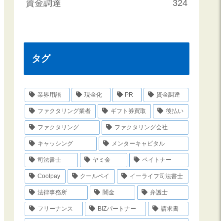
資金調達
324
タグ
業界用語
現金化
PR
資金調達
ファクタリング業者
ギフト券買取
後払い
ファクタリング
ファクタリング会社
キャッシング
メンターキャピタル
司法書士
ヤミ金
ペイトナー
Coolpay
クールペイ
イーライフ司法書士
法律事務所
闇金
弁護士
フリーナンス
BIZパートナー
請求書