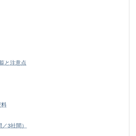
覧と注意点
資料
間／3社間）