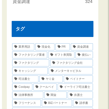
資金調達
324
タグ
業界用語
現金化
PR
資金調達
ファクタリング業者
ギフト券買取
後払い
ファクタリング
ファクタリング会社
キャッシング
メンターキャピタル
司法書士
ヤミ金
ペイトナー
Coolpay
クールペイ
イーライフ司法書士
法律事務所
闇金
弁護士
フリーナンス
BIZパートナー
請求書