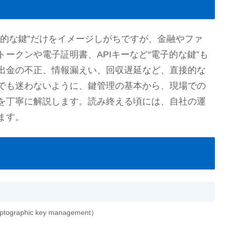
理的な鍵”だけをイメージしがちですが、金融やファ
ークンや電子証明書、APIキーなど“電子的な鍵”も
出金の不正、情報漏えい、回収遅延など、直接的な
でも迷わないように、鍵管理の基本から、現場での
を丁寧に解説します。読み終える頃には、自社の運
ます。
yptographic key management）