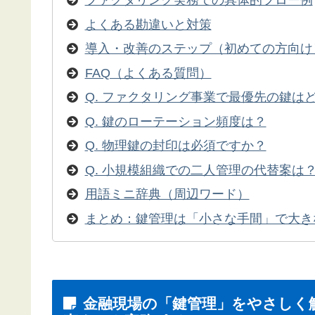
ファクタリング実務での具体的フロー例
よくある勘違いと対策
導入・改善のステップ（初めての方向け
FAQ（よくある質問）
Q. ファクタリング事業で最優先の鍵は
Q. 鍵のローテーション頻度は？
Q. 物理鍵の封印は必須ですか？
Q. 小規模組織での二人管理の代替案は
用語ミニ辞典（周辺ワード）
まとめ：鍵管理は「小さな手間」で大き
金融現場の「鍵管理」をやさしく