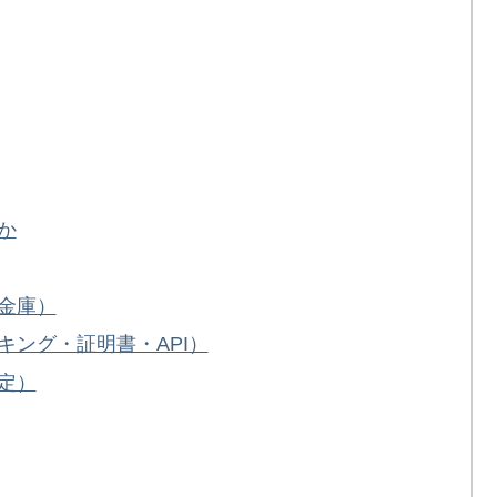
か
金庫）
ング・証明書・API）
定）