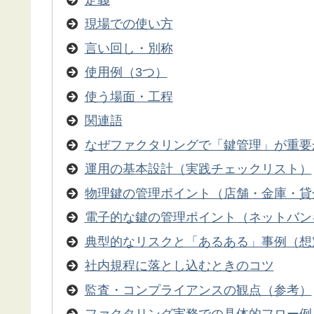
現場での使い方
言い回し・別称
使用例（3つ）
使う場面・工程
関連語
なぜファクタリングで「鍵管理」が重要
運用の基本設計（実践チェックリスト）
物理鍵の管理ポイント（店舗・金庫・貸
電子的な鍵の管理ポイント（ネットバンキ
典型的なリスクと「あるある」事例（想
社内規程に落とし込むときのコツ
監査・コンプライアンスの観点（参考）