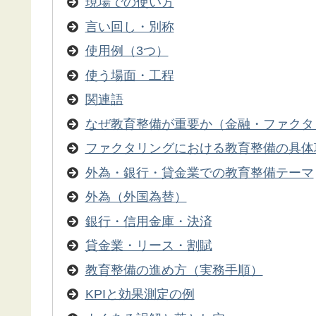
現場での使い方
言い回し・別称
使用例（3つ）
使う場面・工程
関連語
なぜ教育整備が重要か（金融・ファクタ
ファクタリングにおける教育整備の具体
外為・銀行・貸金業での教育整備テーマ
外為（外国為替）
銀行・信用金庫・決済
貸金業・リース・割賦
教育整備の進め方（実務手順）
KPIと効果測定の例