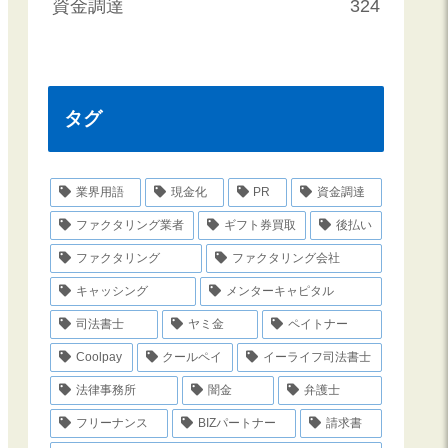
資金調達
324
タグ
業界用語
現金化
PR
資金調達
ファクタリング業者
ギフト券買取
後払い
ファクタリング
ファクタリング会社
キャッシング
メンターキャピタル
司法書士
ヤミ金
ペイトナー
Coolpay
クールペイ
イーライフ司法書士
法律事務所
闇金
弁護士
フリーナンス
BIZパートナー
請求書