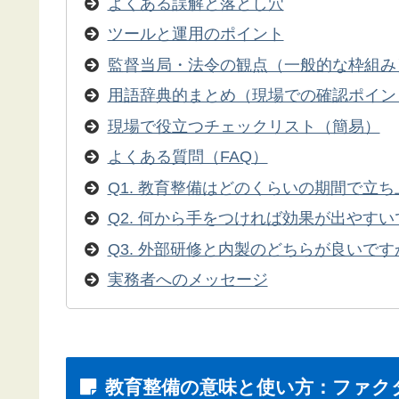
よくある誤解と落とし穴
ツールと運用のポイント
監督当局・法令の観点（一般的な枠組み
用語辞典的まとめ（現場での確認ポイン
現場で役立つチェックリスト（簡易）
よくある質問（FAQ）
Q1. 教育整備はどのくらいの期間で立
Q2. 何から手をつければ効果が出やす
Q3. 外部研修と内製のどちらが良いです
実務者へのメッセージ
教育整備の意味と使い方：ファク