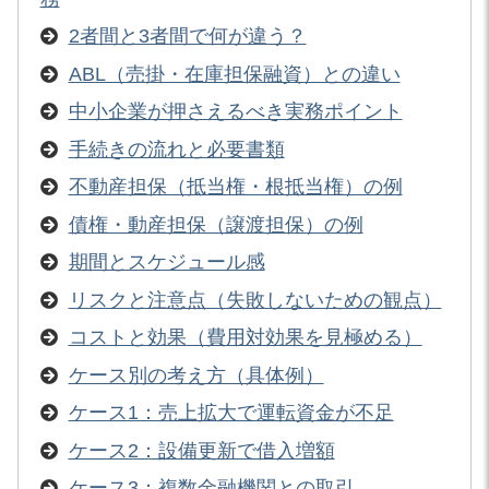
2者間と3者間で何が違う？
ABL（売掛・在庫担保融資）との違い
中小企業が押さえるべき実務ポイント
手続きの流れと必要書類
不動産担保（抵当権・根抵当権）の例
債権・動産担保（譲渡担保）の例
期間とスケジュール感
リスクと注意点（失敗しないための観点）
コストと効果（費用対効果を見極める）
ケース別の考え方（具体例）
ケース1：売上拡大で運転資金が不足
ケース2：設備更新で借入増額
ケース3：複数金融機関との取引