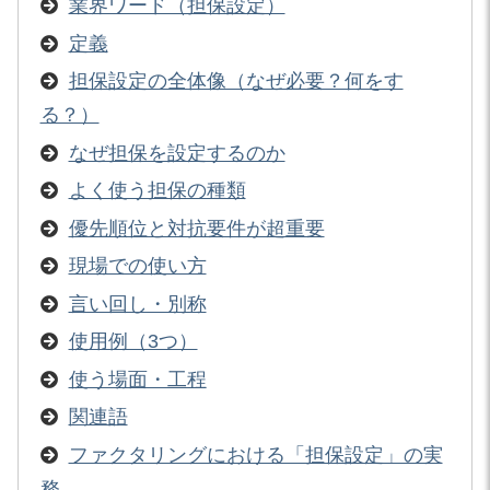
業界ワード（担保設定）
定義
担保設定の全体像（なぜ必要？何をす
る？）
なぜ担保を設定するのか
よく使う担保の種類
優先順位と対抗要件が超重要
現場での使い方
言い回し・別称
使用例（3つ）
使う場面・工程
関連語
ファクタリングにおける「担保設定」の実
務