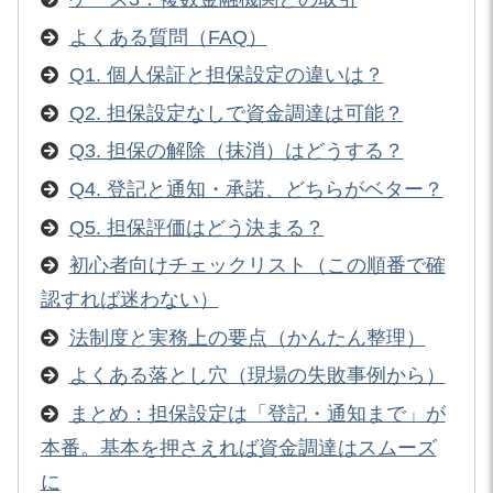
よくある質問（FAQ）
Q1. 個人保証と担保設定の違いは？
Q2. 担保設定なしで資金調達は可能？
Q3. 担保の解除（抹消）はどうする？
Q4. 登記と通知・承諾、どちらがベター？
Q5. 担保評価はどう決まる？
初心者向けチェックリスト（この順番で確
認すれば迷わない）
法制度と実務上の要点（かんたん整理）
よくある落とし穴（現場の失敗事例から）
まとめ：担保設定は「登記・通知まで」が
本番。基本を押さえれば資金調達はスムーズ
に