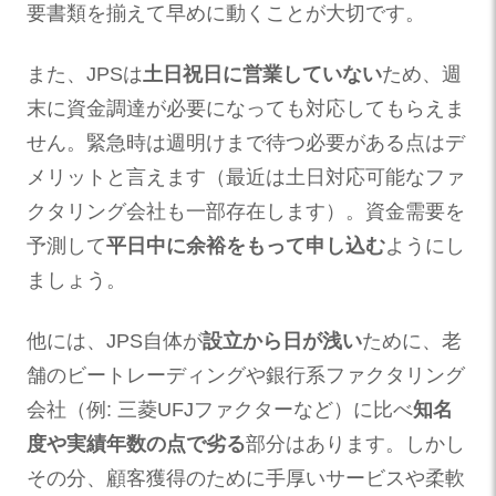
要書類を揃えて早めに動くことが大切です。
また、JPSは
土日祝日に営業していない
ため、週
末に資金調達が必要になっても対応してもらえま
せん。緊急時は週明けまで待つ必要がある点はデ
メリットと言えます（最近は土日対応可能なファ
クタリング会社も一部存在します）。資金需要を
予測して
平日中に余裕をもって申し込む
ようにし
ましょう。
他には、JPS自体が
設立から日が浅い
ために、老
舗のビートレーディングや銀行系ファクタリング
会社（例: 三菱UFJファクターなど）に比べ
知名
度や実績年数の点で劣る
部分はあります。しかし
その分、顧客獲得のために手厚いサービスや柔軟