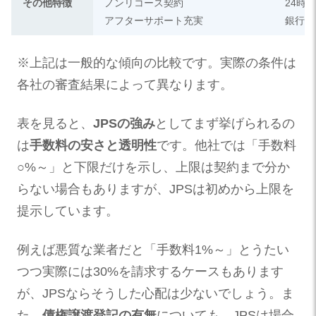
その他特徴
ノンリコース契約
24時
アフターサポート充実
銀行と
※上記は一般的な傾向の比較です。実際の条件は
各社の審査結果によって異なります。
表を見ると、
JPSの強み
としてまず挙げられるの
は
手数料の安さと透明性
です。他社では「手数料
○%～」と下限だけを示し、上限は契約まで分か
らない場合もありますが、JPSは初めから上限を
提示しています。
例えば悪質な業者だと「手数料1%～」とうたい
つつ実際には30%を請求するケースもあります
が、JPSならそうした心配は少ないでしょう。ま
た、
債権譲渡登記の有無
についても、JPSは場合