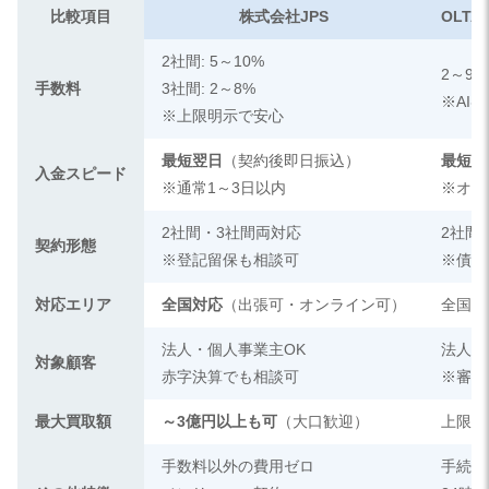
比較項目
株式会社JPS
OLT
2社間: 5～10%
2～9%
手数料
3社間: 2～8%
※AI
※上限明示で安心
最短翌日
（契約後即日振込）
最短即
入金スピード
※通常1～3日以内
※オン
2社間・3社間両対応
2社間
契約形態
※登記留保も相談可
※債権
対応エリア
全国対応
（出張可・オンライン可）
全国（
法人・個人事業主OK
法人・
対象顧客
赤字決算でも相談可
※審査
最大買取額
～3億円以上も可
（大口歓迎）
上限な
手数料以外の費用ゼロ
手続き