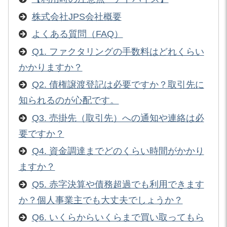
株式会社JPS会社概要
よくある質問（FAQ）
Q1. ファクタリングの手数料はどれくらい
かかりますか？
Q2. 債権譲渡登記は必要ですか？取引先に
知られるのが心配です。
Q3. 売掛先（取引先）への通知や連絡は必
要ですか？
Q4. 資金調達までどのくらい時間がかかり
ますか？
Q5. 赤字決算や債務超過でも利用できます
か？個人事業主でも大丈夫でしょうか？
Q6. いくらからいくらまで買い取ってもら