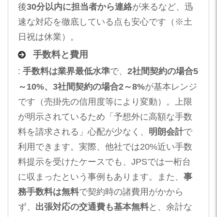
後
30分以内に担当者から連絡
が来るなど、迅
速な対応を徹底している点も安心です（※土
日祝は休業）。
手数料と費用
:
手数料は業界最低水準
で、
2社間契約の場合5
～10%、3社間契約の場合2～8%
が基本レンジ
です（売掛先の信用度等により変動）。上限
が明示されているため「予想外に高額な手数
料を請求される」心配が少なく、
明朗会計
で
利用できます。実際、他社では20%近い手数
料提示を受けたケースでも、JPSでは一桁台
に収まったという事例もあります。また、
事
務手数料は無料
で契約時の諸費用がかから
ず、
出張対応の交通費も基本無料
と、余計な