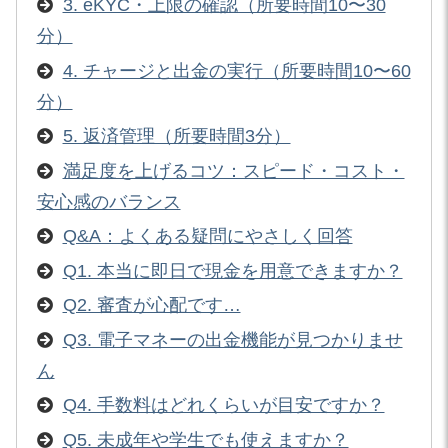
3. eKYC・上限の確認（所要時間10〜30
分）
4. チャージと出金の実行（所要時間10〜60
分）
5. 返済管理（所要時間3分）
満足度を上げるコツ：スピード・コスト・
安心感のバランス
Q&A：よくある疑問にやさしく回答
Q1. 本当に即日で現金を用意できますか？
Q2. 審査が心配です…
Q3. 電子マネーの出金機能が見つかりませ
ん
Q4. 手数料はどれくらいが目安ですか？
Q5. 未成年や学生でも使えますか？