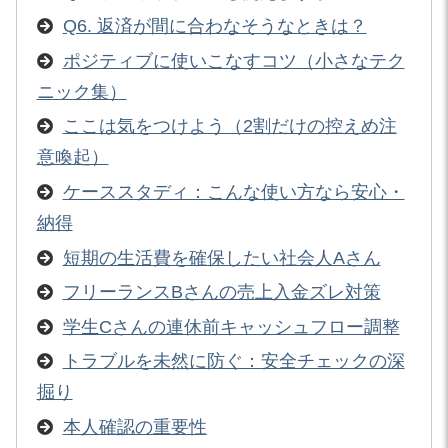
Q6. 返済が間に合わなそうなときは？
ポジティブに使いこなすコツ（小さなテク
ニック集）
ここは気をつけよう（2割だけの控えめ注
意喚起）
ケーススタディ：こんな使い方なら安心・
納得
短期の生活費を確保したい社会人Aさん
フリーランスBさんの売上入金ズレ対策
学生Cさんの連休前キャッシュフロー調整
トラブルを未然に防ぐ：安全チェックの深
掘り
本人確認の重要性