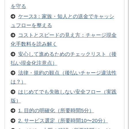
を守る
ケース3：家族・知人との送金でキャッシ
ュフローを整える
コストとスピードの見え方：チャージ現金
化手数料を読み解く
安心して進めるためのチェックリスト（後
払い現金化注意点）
法律・規約の観点（後払いチャージ違法性
は？）
はじめてでも失敗しない安全フロー（実践
版）
1. 目的の明確化（所要時間5分）
2. サービス選定（所要時間10〜20分）