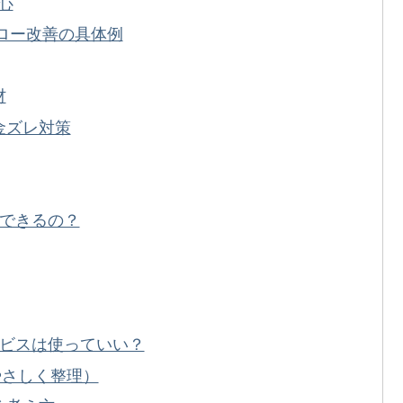
心
フロー改善の具体例
材
金ズレ対策
にできるの？
サービスは使っていい？
やさしく整理）