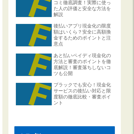
コミ徹底調査！実際に使っ
た人の評価と安全な方法を
解説
後払いアプリ現金化の限度
額はいくら？安全に高額換
金するためのポイントと注
意点
あと払いペイディ現金化の
方法と審査のポイントを徹
底解説！審査落ちしないコ
ツも公開
ブラックでも安心！現金化
サービスの後払い対応と限
度額の徹底比較・審査ポイ
ント