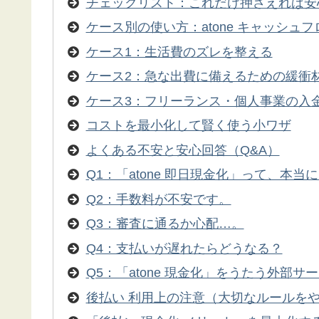
チェックリスト：これだけ押さえれば安
ケース別の使い方：atone キャッシュ
ケース1：生活費のズレを整える
ケース2：急な出費に備えるための緩衝
ケース3：フリーランス・個人事業の入
コストを最小化して賢く使う小ワザ
よくある不安と安心回答（Q&A）
Q1：「atone 即日現金化」って、本当
Q2：手数料が不安です。
Q3：審査に通るか心配…。
Q4：支払いが遅れたらどうなる？
Q5：「atone 現金化」をうたう外部
後払い 利用上の注意（大切なルールを