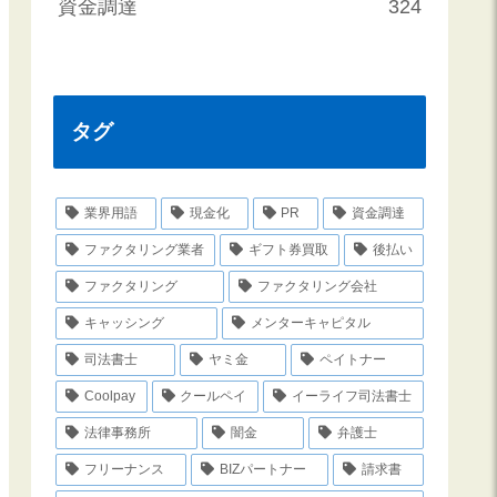
資金調達
324
タグ
業界用語
現金化
PR
資金調達
ファクタリング業者
ギフト券買取
後払い
ファクタリング
ファクタリング会社
キャッシング
メンターキャピタル
司法書士
ヤミ金
ペイトナー
Coolpay
クールペイ
イーライフ司法書士
法律事務所
闇金
弁護士
フリーナンス
BIZパートナー
請求書