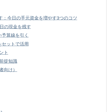
直す：今日の手元資金を増やす3つのコツ
今日の現金を残す
い予算線を引く
をセットで活用
ント
前提知識
者向け）