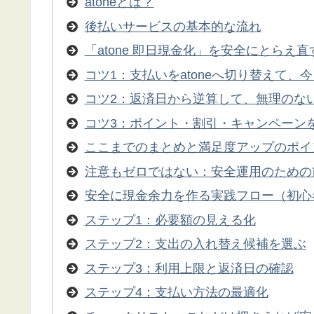
atoneとは？
後払いサービスの基本的な流れ
「atone 即日現金化」を安全にとらえ
コツ1：支払いをatoneへ切り替えて、
コツ2：返済日から逆算して、無理のな
コツ3：ポイント・割引・キャンペーン
ここまでのまとめと満足度アップのポイ
注意もゼロではない：安全運用のための
安全に現金余力を作る実践フロー（初心
ステップ1：必要額の見える化
ステップ2：支出の入れ替え候補を選ぶ
ステップ3：利用上限と返済日の確認
ステップ4：支払い方法の最適化