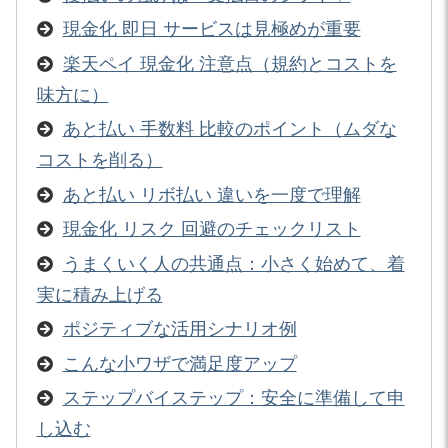
現金化 即日 サービスは見極めが重要
楽天ペイ 現金化 注意点（規約とコストを
味方に）
あと払い 手数料 比較のポイント（ムダな
コストを削る）
あと払い リボ払い 違いを一度で理解
現金化 リスク 回避のチェックリスト
うまくいく人の共通点：小さく始めて、着
実に積み上げる
ポジティブな活用シナリオ例
こんな小ワザで満足度アップ
ステップバイステップ：安全に準備して申
し込む