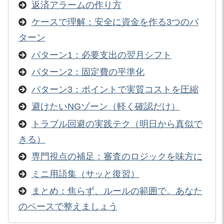
返済アラームの作り方
ケースで理解：安全に資金を作る3つのパ
ターン
パターン1：必要支出の翌月シフト
パターン2：固定費の平準化
パターン3：ポイントで実質コストを圧縮
避けたいNGゾーン（軽く確認だけ）
トラブル回避の実践テク（明日から真似で
きる）
専門視点の補足：審査のロジックを味方に
ミニ用語集（サッと復習）
まとめ：焦らず、ルールの範囲で。あなた
のペースで整えましょう