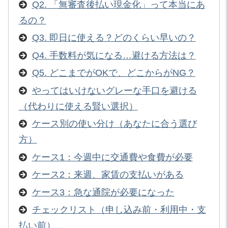
Q2. 「無審査後払い現金化」って本当にあ
るの？
Q3. 即日に使える？どのくらい早いの？
Q4. 手数料が気になる…避ける方法は？
Q5. どこまでがOKで、どこからがNG？
やってはいけないグレーな手口を避ける
（代わりに使える賢い選択）
ケース別の使い分け（あなたに合う選び
方）
ケース1：今週中に交通費や食費が必要
ケース2：来週、家賃の支払いがある
ケース3：急な通院が必要になった
チェックリスト（申し込み前・利用中・支
払い前）