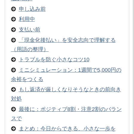
申し込み前
利用中
支払い前
「現金化後払い」を安全志向で理解する
（用語の整理）
トラブルを防ぐ小さなコツ10
ミニシミュレーション：1週間で5,000円の
余裕をつくる
もし返済が厳しくなりそうなときの前向き
対処
最後に：ポジティブ8割・注意2割のバラン
スで
まとめ：今日からできる、小さな一歩を