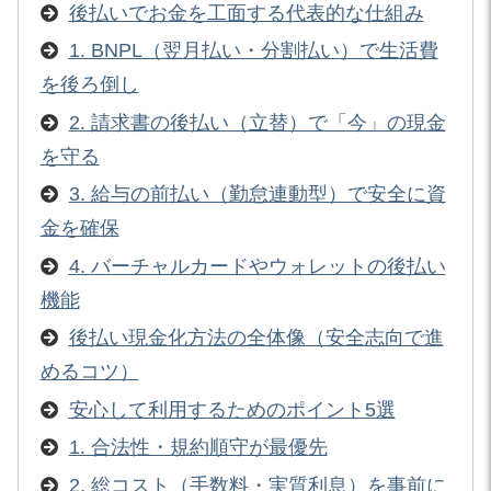
後払いでお金を工面する代表的な仕組み
1. BNPL（翌月払い・分割払い）で生活費
を後ろ倒し
2. 請求書の後払い（立替）で「今」の現金
を守る
3. 給与の前払い（勤怠連動型）で安全に資
金を確保
4. バーチャルカードやウォレットの後払い
機能
後払い現金化方法の全体像（安全志向で進
めるコツ）
安心して利用するためのポイント5選
1. 合法性・規約順守が最優先
2. 総コスト（手数料・実質利息）を事前に