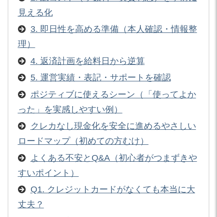
見える化
3. 即日性を高める準備（本人確認・情報整
理）
4. 返済計画を給料日から逆算
5. 運営実績・表記・サポートを確認
ポジティブに使えるシーン（「使ってよか
った」を実感しやすい例）
クレカなし現金化を安全に進めるやさしい
ロードマップ（初めての方むけ）
よくある不安とQ&A（初心者がつまずきや
すいポイント）
Q1. クレジットカードがなくても本当に大
丈夫？