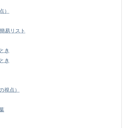
点）
の簡易リスト
とき
とき
の視点）
葉