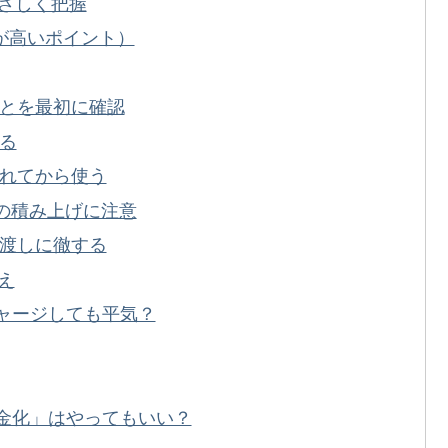
さしく把握
が高いポイント）
ことを最初に確認
する
入れてから使う
トの積み上げに注意
橋渡しに徹する
え
チャージしても平気？
a現金化」はやってもいい？