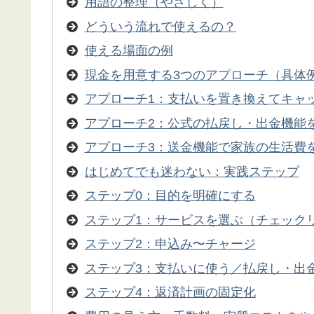
用語の整理（やさしく）
どういう流れで使えるの？
使える場面の例
現金を用意する3つのアプローチ（具体
アプローチ1：支払いを置き換えてキャ
アプローチ2：公式の払戻し・出金機能
アプローチ3：送金機能で家族の生活費
はじめてでも迷わない：実践ステップ
ステップ0：目的を明確にする
ステップ1：サービスを選ぶ（チェック
ステップ2：申込み〜チャージ
ステップ3：支払いに使う／払戻し・出
ステップ4：返済計画の固定化