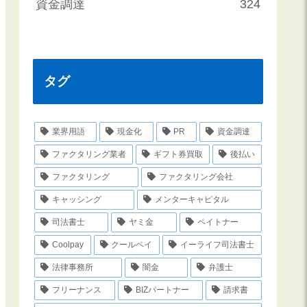
資金調達
324
タグ
業界用語
現金化
PR
資金調達
ファクタリング業者
ギフト券買取
後払い
ファクタリング
ファクタリング会社
キャッシング
メンターキャピタル
司法書士
ヤミ金
ペイトナー
Coolpay
クールペイ
イーライフ司法書士
法律事務所
闇金
弁護士
フリーナンス
BIZパートナー
請求書