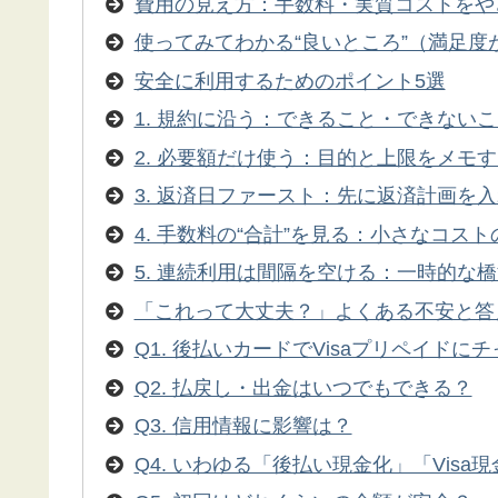
費用の見え方：手数料・実質コストをや
使ってみてわかる“良いところ”（満足度
安全に利用するためのポイント5選
1. 規約に沿う：できること・できない
2. 必要額だけ使う：目的と上限をメモ
3. 返済日ファースト：先に返済計画を
4. 手数料の“合計”を見る：小さなコス
5. 連続利用は間隔を空ける：一時的な
「これって大丈夫？」よくある不安と答
Q1. 後払いカードでVisaプリペイドに
Q2. 払戻し・出金はいつでもできる？
Q3. 信用情報に影響は？
Q4. いわゆる「後払い現金化」「Vis