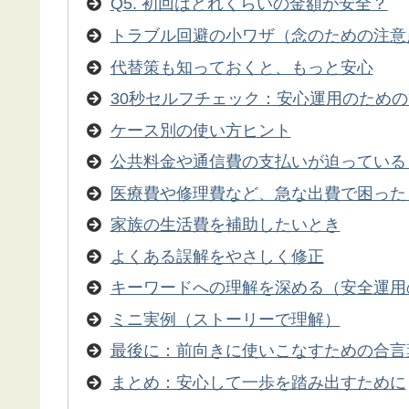
Q5. 初回はどれくらいの金額が安全？
トラブル回避の小ワザ（念のための注意
代替策も知っておくと、もっと安心
30秒セルフチェック：安心運用のため
ケース別の使い方ヒント
公共料金や通信費の支払いが迫っている
医療費や修理費など、急な出費で困った
家族の生活費を補助したいとき
よくある誤解をやさしく修正
キーワードへの理解を深める（安全運用
ミニ実例（ストーリーで理解）
最後に：前向きに使いこなすための合言
まとめ：安心して一歩を踏み出すために