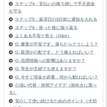
ステップ4：支払いの後ろ倒しで手元資金
を守る
ステップ5：返済日の3日前に通知を入れる
ステップ6：使った後に振り返る
よくある不安と答え（Q&A）
Q. 審査が不安です。落ちたらどうしよう？
Q. 延滞が心配です。どう備えればいい？
Q. 信用情報への影響はありますか？
Q. 学生や主婦でも使えますか？
Q. 今すぐ現金が必要。何から動けばいい？
心強い代替・併用アイデア（前向きに選べ
る）
安心して使い続けるためのポイント（大切