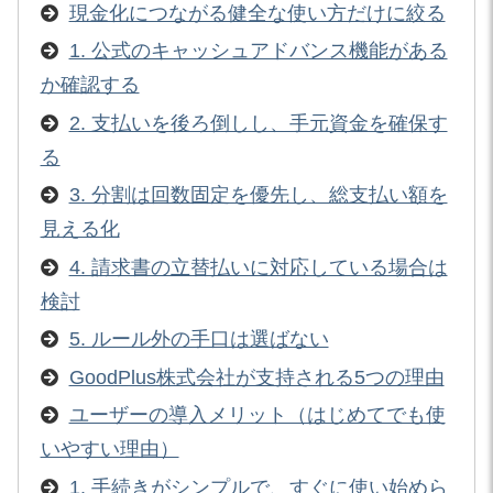
現金化につながる健全な使い方だけに絞る
1. 公式のキャッシュアドバンス機能がある
か確認する
2. 支払いを後ろ倒しし、手元資金を確保す
る
3. 分割は回数固定を優先し、総支払い額を
見える化
4. 請求書の立替払いに対応している場合は
検討
5. ルール外の手口は選ばない
GoodPlus株式会社が支持される5つの理由
ユーザーの導入メリット（はじめてでも使
いやすい理由）
1. 手続きがシンプルで、すぐに使い始めら