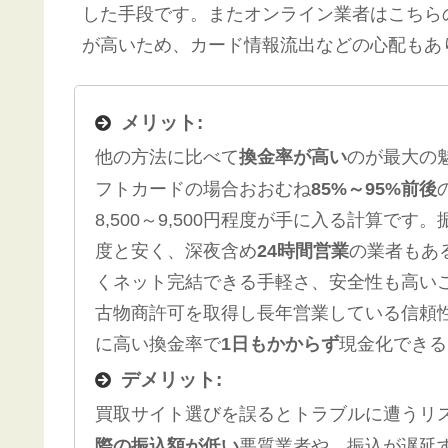
した手段です。またオンライン業者はこちら
が高いため、カード情報流出などの心配もあり
メリット:
他の方法に比べて
換金率が高い
のが最大の
フトカードの場合おおむね
85%～95%前後
8,500～9,500円程度が手に入る計算
度と安く​、深夜含め
24時間営業
の業者もあ
くネット完結できる手軽さ、安全性も高い
古物商許可を取得し長年営業している信頼
に高い換金率で
1日もかからず
現金化できる
デメリット:
買取サイト選びを誤るとトラブルに遭うリ
際の振込額が低い
悪質業者や、振込が遅延