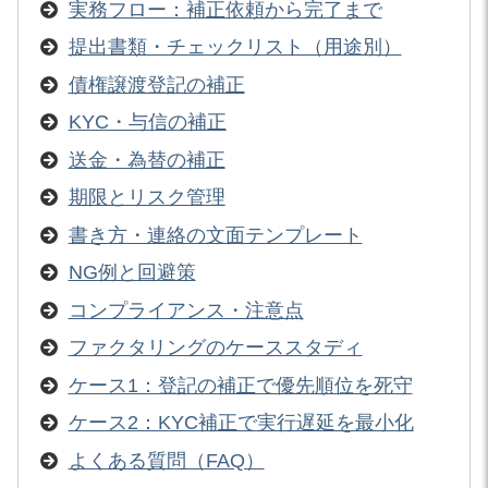
実務フロー：補正依頼から完了まで
提出書類・チェックリスト（用途別）
債権譲渡登記の補正
KYC・与信の補正
送金・為替の補正
期限とリスク管理
書き方・連絡の文面テンプレート
NG例と回避策
コンプライアンス・注意点
ファクタリングのケーススタディ
ケース1：登記の補正で優先順位を死守
ケース2：KYC補正で実行遅延を最小化
よくある質問（FAQ）