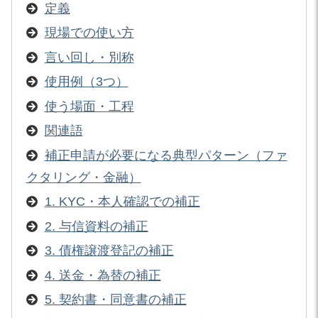
定義
現場での使い方
言い回し・別称
使用例（3つ）
使う場面・工程
関連語
補正申請が必要になる典型パターン（ファ
クタリング・金融）
1. KYC・本人確認での補正
2. 与信資料の補正
3. 債権譲渡登記の補正
4. 送金・為替の補正
5. 契約書・同意書の補正