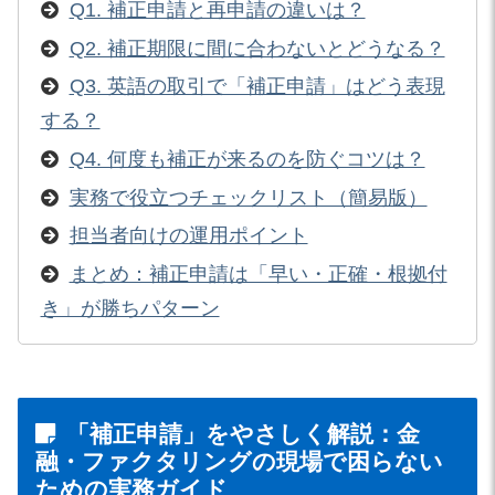
Q1. 補正申請と再申請の違いは？
Q2. 補正期限に間に合わないとどうなる？
Q3. 英語の取引で「補正申請」はどう表現
する？
Q4. 何度も補正が来るのを防ぐコツは？
実務で役立つチェックリスト（簡易版）
担当者向けの運用ポイント
まとめ：補正申請は「早い・正確・根拠付
き」が勝ちパターン
「補正申請」をやさしく解説：金
融・ファクタリングの現場で困らない
ための実務ガイド