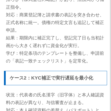
正指令。
対応：商業登記簿と請求書の表記を突き合わせ、
正式名称に統一。債権の特定文言も追記して補正
申請。
結果：期限内に補正完了し、登記完了日も当初計
画から大きく遅れずに資金化が実行。
学び：特定条項のテンプレートを整備し、申請前
の「表記一致チェックリスト」を定常化。
ケース2：KYC補正で実行遅延を最小化
状況：代表者の氏名漢字（旧字体）と本人確認資
料の表記が異なり、与信審査が止まる。
対応：本人確認資料の差替え（パスポート）と、