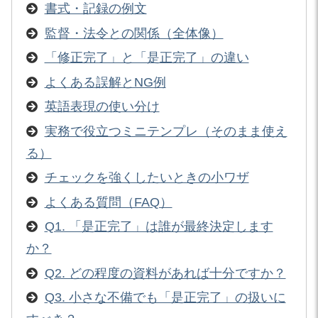
書式・記録の例文
監督・法令との関係（全体像）
「修正完了」と「是正完了」の違い
よくある誤解とNG例
英語表現の使い分け
実務で役立つミニテンプレ（そのまま使え
る）
チェックを強くしたいときの小ワザ
よくある質問（FAQ）
Q1. 「是正完了」は誰が最終決定します
か？
Q2. どの程度の資料があれば十分ですか？
Q3. 小さな不備でも「是正完了」の扱いに