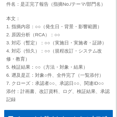
件名：是正完了報告（指摘No./テーマ/部門名）
本文：
1. 指摘内容：○○（発生日・背景・影響範囲）
2. 原因分析（RCA）：○○
3. 対応（暫定）：○○（実施日・実施者・証跡）
4. 対応（恒久）：○○（規程改訂・システム改
修・教育）
5. 検証結果：○○（方法・対象・結果）
6. 遡及是正：対象○件、全件完了（一覧添付）
7. クローズ：承認者○○、承認日○○、関連ID○○
添付：計画書、改訂資料、ログ、検証結果、承認
記録