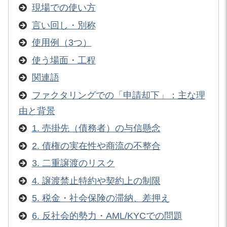
現場での使い方
言い回し・別称
使用例（3つ）
使う場面・工程
関連語
ファクタリングでの「申請却下」：主な理
由と背景
1. 売掛先（債務者）の与信懸念
2. 債権の実在性や商流の不整合
3. 二重譲渡のリスク
4. 譲渡禁止特約や契約上の制限
5. 税金・社会保険の滞納、差押え
6. 反社会的勢力・AML/KYCでの問題