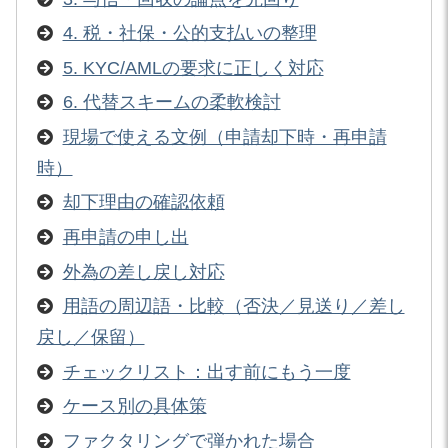
4. 税・社保・公的支払いの整理
5. KYC/AMLの要求に正しく対応
6. 代替スキームの柔軟検討
現場で使える文例（申請却下時・再申請
時）
却下理由の確認依頼
再申請の申し出
外為の差し戻し対応
用語の周辺語・比較（否決／見送り／差し
戻し／保留）
チェックリスト：出す前にもう一度
ケース別の具体策
ファクタリングで弾かれた場合