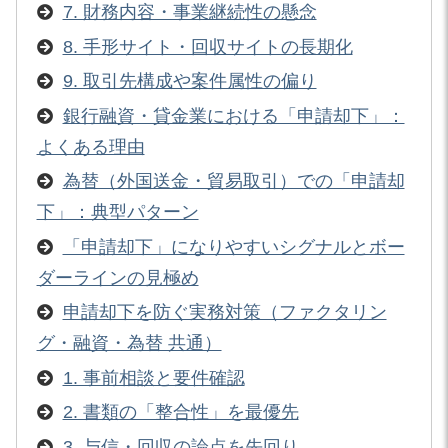
7. 財務内容・事業継続性の懸念
8. 手形サイト・回収サイトの長期化
9. 取引先構成や案件属性の偏り
銀行融資・貸金業における「申請却下」：
よくある理由
為替（外国送金・貿易取引）での「申請却
下」：典型パターン
「申請却下」になりやすいシグナルとボー
ダーラインの見極め
申請却下を防ぐ実務対策（ファクタリン
グ・融資・為替 共通）
1. 事前相談と要件確認
2. 書類の「整合性」を最優先
3. 与信・回収の論点を先回り