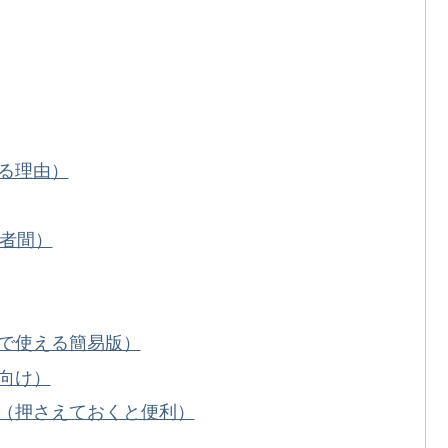
る理由）
3者間）
で使える簡易版）
向け）
（押さえておくと便利）