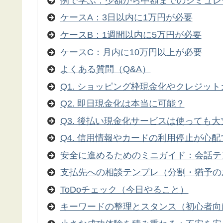
例で学ぶ：少額から中額までのシミュレ
ケースA：3日以内に1万円が必要
ケースB：1週間以内に5万円が必要
ケースC：月内に10万円以上が必要
よくある質問（Q&A）
Q1. ショッピング枠現金化やクレジッ
Q2. 即日現金化は本当に可能？
Q3. 後払い現金化サービスは使っても大
Q4. 信用情報やカードの利用停止が心配
安全に進めるためのミニガイド：会話テン
支払先への相談テンプレ（分割・猶予の
ToDoチェック（今日やること）
キーワードの整理とスタンス（初心者向