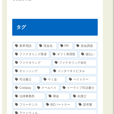
タグ
業界用語
現金化
PR
資金調達
ファクタリング業者
ギフト券買取
後払い
ファクタリング
ファクタリング会社
キャッシング
メンターキャピタル
司法書士
ヤミ金
ペイトナー
Coolpay
クールペイ
イーライフ司法書士
法律事務所
闇金
弁護士
フリーナンス
BIZパートナー
請求書
アクトウィル