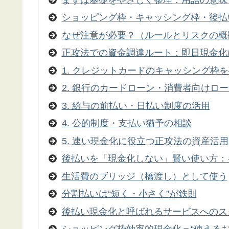
ショッピング枠・キャッシング枠・後払
なぜ注意が必要？（ルールとリスクの概
正攻法での資金調達ルート：即日現金化
1. クレジットカードのキャッシング枠
2. 銀行のカードローン・消費者向けロ
3. 給与の前払い・日払い制度の活用
4. 公的制度・支払い猶予の相談
5. 速い現金化に役立つ正攻法の資産活用
後払いを「現金化しない」賢い使い方：
生活費のブリッジ（橋渡し）として使う
分割払いは“短く・小さく”が鉄則
後払い現金化と呼ばれるサービスへのス