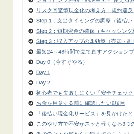
ショッピング枠効率的現金化＝“使えるお
リスク回避型現金化の考え方：規約違反
Step 1：支出タイミングの調整（後払
Step 2：短期資金の確保（キャッシン
Step 3：収入アップの即効策（売却・
最短24～48時間で立て直すアクション
Day 0（今すぐやる）
Day 1
Day 2
初心者でも失敗しにくい「安全チェック
お金を用意する前に確認したい8項目
「後払い現金化サービス」を見かけたと
このやり方で不安がスッと軽くなる3つ