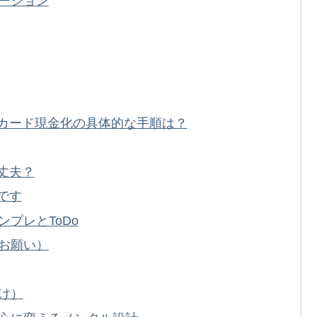
ーション
トカード現金化の具体的な手順は？
丈夫？
です
プレとToDo
お願い）
け）