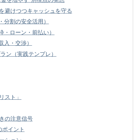
金を増やす”別視点の発想
を避けつつキャッシュを守る
い・分割の安全活用）
グ枠・ローン・前払い）
副収入・交渉）
プラン（実践テンプレ）
リスト」
きの注意信号
のポイント